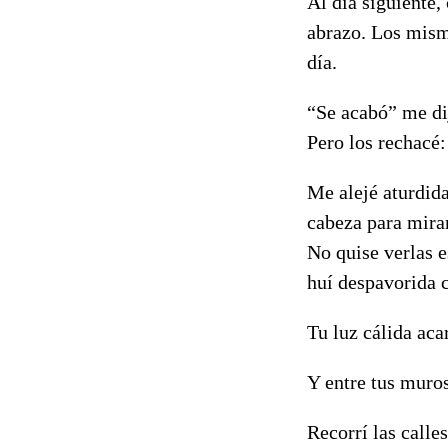
Al día siguiente,
abrazo. Los mism
día.
“Se acabó” me dij
Pero los rechacé:
Me alejé aturdid
cabeza para mirar
No quise verlas e
huí despavorida c
Tu luz cálida acar
Y entre tus muros
Recorrí las call