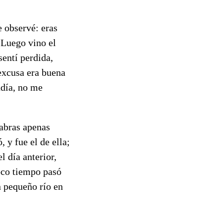
 observé: eras
 Luego vino el
entí perdida,
 excusa era buena
ndía, no me
labras apenas
 y fue el de ella;
l día anterior,
oco tiempo pasó
n pequeño río en