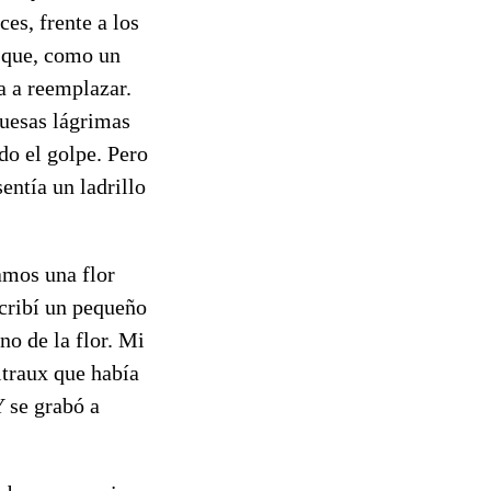
es, frente a los
e que, como un
a a reemplazar.
ruesas lágrimas
do el golpe. Pero
entía un ladrillo
amos una flor
cribí un pequeño
no de la flor. Mi
itraux que había
Y se grabó a