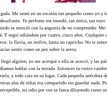
igada. Me senté en un escalón tan pequeño como yo y te
desafiante. Tu perfume me inundó, tan único, tan tuyo.
miedo se mezcló con la angustia de no comprender. Me s
ié. Y seguí odiándote por cuatro, cinco años. Cualquier
vos: la lluvia, un resfrío, hasta un capricho. No te ente
acías sentir como un pez sobre la arena.
 llegó alguien, yo me acerqué o ella se acercó, y las pa
odíamos hablar con la mirada. Entonces tu rostro cambió,
trarla, y todo caía en su lugar. Cada pequeña anécdota de
stras alas de niñas era compartido sin guardar nada. P
perceptible, mi odio por vos se fuera diluyendo como u