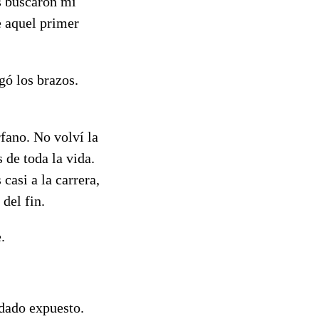
os buscaron mi
 aquel primer
gó los brazos.
fano. No volví la
 de toda la vida.
casi a la carrera,
del fin.
.
edado expuesto.