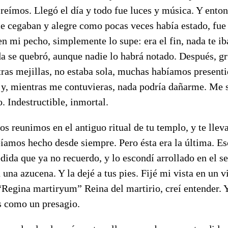
reímos. Llegó el día y todo fue luces y música. Y entonc
me cegaban y alegre como pocas veces había estado, fu
en mi pecho, simplemente lo supe: era el fin, nada te ib
da se quebró, aunque nadie lo habrá notado. Después, g
ras mejillas, no estaba sola, muchas habíamos presenti
 y, mientras me contuvieras, nada podría dañarme. Me s
 Indestructible, inmortal.
s reunimos en el antiguo ritual de tu templo, y te llev
íamos hecho desde siempre. Pero ésta era la última. Es
ida que ya no recuerdo, y lo escondí arrollado en el se
 una azucena. Y la dejé a tus pies. Fijé mi vista en un v
“Regina martiryum” Reina del martirio, creí entender. 
s como un presagio.