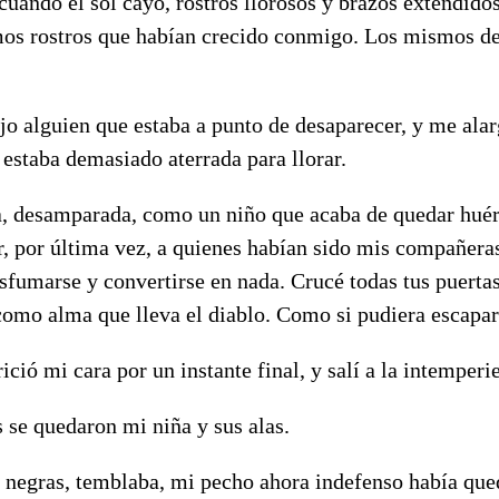
 cuando el sol cayó, rostros llorosos y brazos extendid
os rostros que habían crecido conmigo. Los mismos de
o alguien que estaba a punto de desaparecer, y me alar
 estaba demasiado aterrada para llorar.
a, desamparada, como un niño que acaba de quedar huér
, por última vez, a quienes habían sido mis compañeras
sfumarse y convertirse en nada. Crucé todas tus puertas 
omo alma que lleva el diablo. Como si pudiera escapar 
ició mi cara por un instante final, y salí a la intemperie
 se quedaron mi niña y sus alas.
es negras, temblaba, mi pecho ahora indefenso había qu