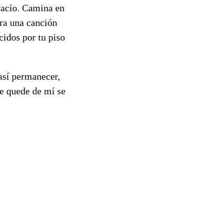
 vacío. Camina en
ura una canción
cidos por tu piso
 así permanecer,
que quede de mí se