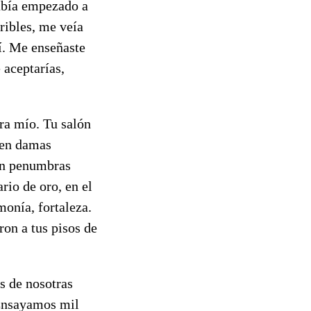
había empezado a
ribles, me veía
í. Me enseñaste
 aceptarías,
era mío. Tu salón
 en damas
 en penumbras
ario de oro, en el
monía, fortaleza.
on a tus pisos de
s de nosotras
 Ensayamos mil